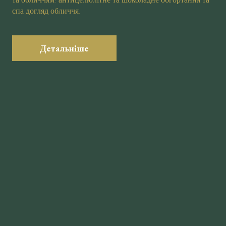
та обличчям: антицелюлітне та шоколадне обгортання та
спа догляд обличчя.
Детальніше