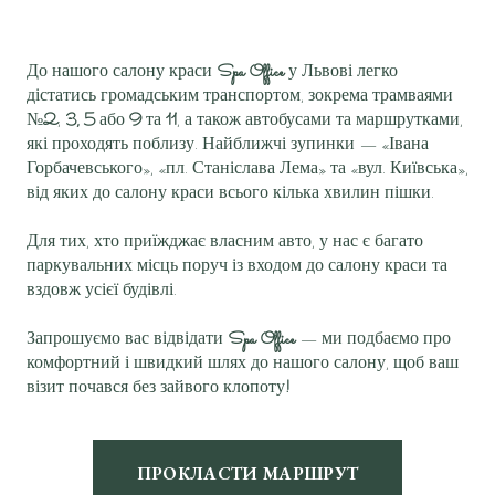
До нашого
салону краси
Spa Office
у Львові легко
дістатись громадським транспортом, зокрема трамваями
№
2
,
3, 5
або
9
та
11
, а також автобусами та маршрутками,
які проходять поблизу. Найближчі зупинки — «Івана
Горбачевського», «пл. Станіслава Лема» та «вул. Київська»,
від яких до салону краси всього кілька хвилин пішки.
Для тих, хто приїжджає власним авто, у нас є багато
паркувальних місць поруч із входом до салону краси та
вздовж усієї будівлі.
Запрошуємо вас відвідати
Spa Office
— ми подбаємо про
комфортний і швидкий шлях до нашого салону, щоб ваш
візит почався без зайвого клопоту
!
ПРОКЛАСТИ МАРШРУТ