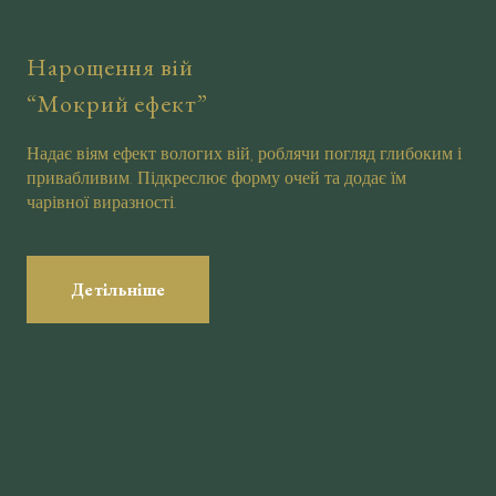
Нарощення вій
“Мокрий ефект”
Надає віям ефект вологих вій, роблячи погляд глибоким і
привабливим. Підкреслює форму очей та додає їм
чарівної виразності.
Детільніше