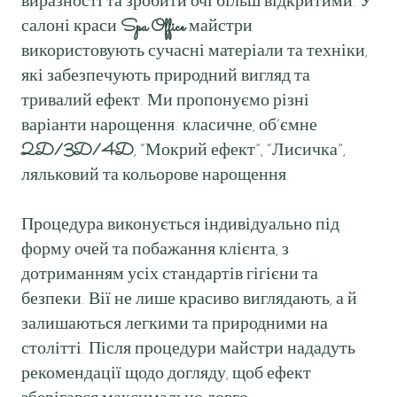
виразності та зробити очі більш відкритими. У
салоні краси
Spa Office
майстри
використовують сучасні матеріали та техніки,
які забезпечують природний вигляд та
тривалий ефект. Ми пропонуємо різні
варіанти нарощення: класичне, об’ємне
2D/3D/4D
, “Мокрий ефект”, “Лисичка”,
ляльковий та кольорове нарощення.
Процедура виконується індивідуально під
форму очей та побажання клієнта, з
дотриманням усіх стандартів гігієни та
безпеки. Вії не лише красиво виглядають, а й
залишаються легкими та природними на
столітті. Після процедури майстри нададуть
рекомендації щодо догляду, щоб ефект