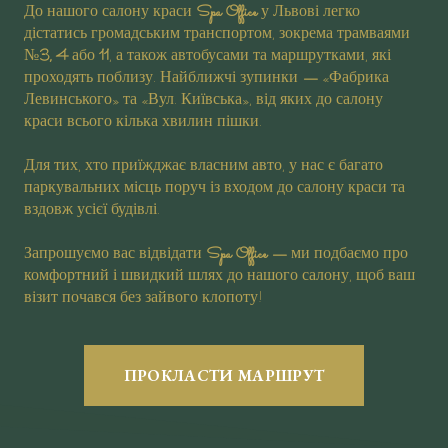
До нашого салону краси
Spa Office
у Львові легко
дістатись громадським транспортом, зокрема трамваями
№
3, 4
або
11
, а також автобусами та маршрутками, які
проходять поблизу. Найближчі зупинки
—
«Фабрика
Левинського» та «Вул. Київська», від яких до салону
краси всього кілька хвилин пішки.
Для тих, хто приїжджає власним авто, у нас є багато
паркувальних місць поруч із входом до салону краси та
вздовж усієї будівлі.
Запрошуємо вас відвідати
Spa Office —
ми подбаємо про
комфортний і швидкий шлях до нашого салону, щоб ваш
візит почався без зайвого клопоту!
ПРОКЛАСТИ МАРШРУТ