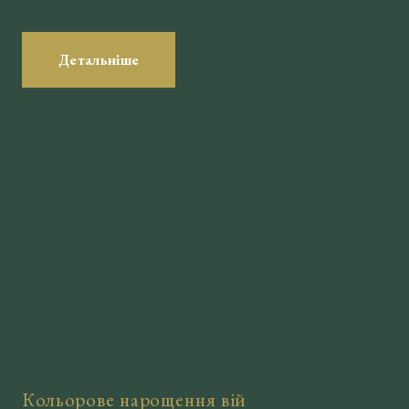
Детальніше
Кольорове нарощення вій