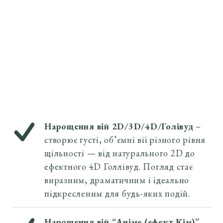
Нарощення вій 2D/3D/4D/Голівуд 
– 
створює густі, об’ємні вії різного рівня 
щільності — від натурального 2D до 
ефектного 4D Голлівуд. Погляд стає 
виразним, драматичним і ідеально 
підкресленим для будь-яких подій.
Нарощення вій “Аніме (ефект Кім)” – 