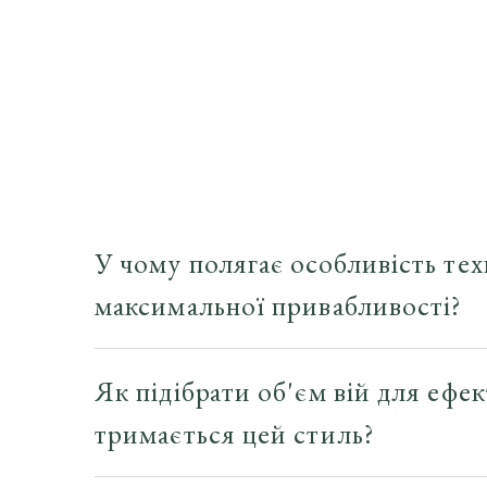
У чому полягає особливість тех
максимальної привабливості?
"
Лисичка
",
або
"
Лисий ефект
" —
це один із най
надаючи погляду загадковості та сексуальност
Як підібрати об'єм вій для ефек
найкоротші вії у внутрішньому куті ока, а пот
Завдяки цьому створюється ефект витягнутого, 
тримається цей стиль?
привабливим.
Для нарощення вій у стилі "Лисичка" можна в