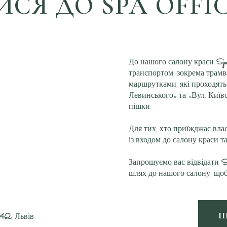
ИСЯ ДО SPA OFFIC
До нашого салону краси
Spa
транспортом, зокрема трам
маршрутками, які проходят
Левинського» та «Вул. Київс
пішки.
Для тих, хто приїжджає влас
із входом до салону краси та
Запрошуємо вас відвідати
S
шлях до нашого салону, щоб
П
42
, Львів