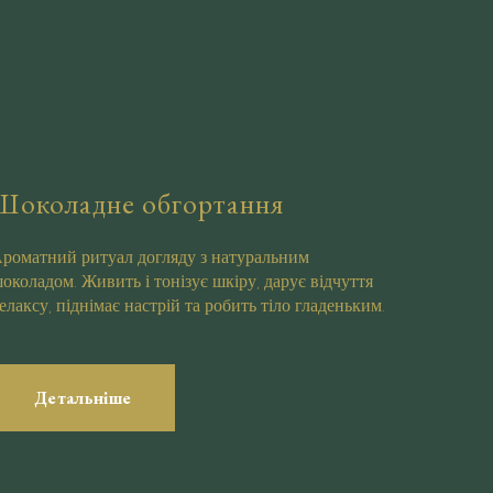
Шоколадне обгортання
роматний ритуал догляду з натуральним
околадом. Живить і тонізує шкіру, дарує відчуття
елаксу, піднімає настрій та робить тіло гладеньким.
Детальніше