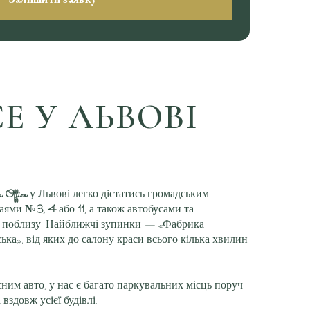
E У ЛЬВОВІ
 Office
у Львові легко дістатись громадським
ваями
№3, 4
або
11
, а також автобусами та
ь поблизу. Найближчі зупинки
—
«Фабрика
ька», від яких до салону краси всього кілька хвилин
ним авто, у нас є багато паркувальних місць поруч
 вздовж усієї будівлі.