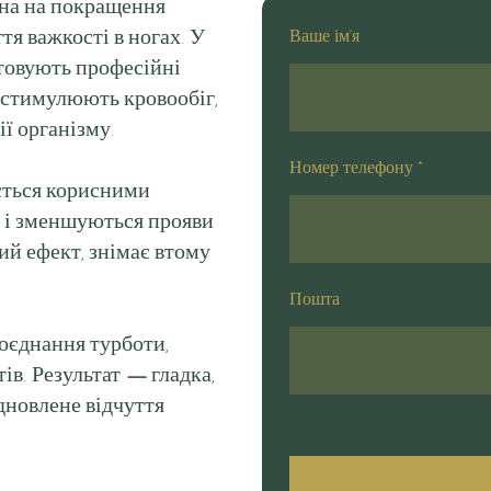
ана на покращення
тя важкості в ногах. У
Ваше ім'я
товують професійні
 стимулюють кровообіг,
ї організму.
Номер телефону
*
ється корисними
ь і зменшуються прояви
й ефект, знімає втому
Пошта
оєднання турботи,
ів. Результат
—
гладка,
ідновлене відчуття