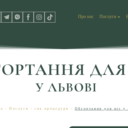
Про нас
Послуги
ГОРТАННЯ ДЛЯ 
У ЛЬВОВІ
на
>
Послуги
>
спа-процедури
>
Обгортання для ніг у