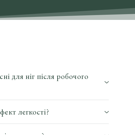
сні для ніг після робочого
м відчуття неймовірної легкості, зняти втому
впаки, сидячи. У
Spa Office
у Львові ви можете
фект легкості?
 проникнення активних компонентів у шкіру.
шими ознаками целюліту. Холодний ефект