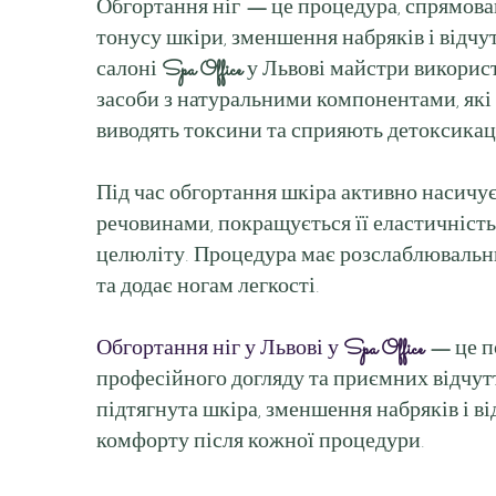
Обгортання ніг
—
це процедура, спрямов
тонусу шкіри, зменшення набряків і відчут
салоні
Spa Office
у Львові майстри викорис
засоби з натуральними компонентами, які
виводять токсини та сприяють детоксикаці
Під час обгортання шкіра активно насичу
речовинами, покращується її еластичніст
целюліту. Процедура має розслаблювальни
та додає ногам легкості.
Обгортання ніг у Львові у
Spa Office
—
це п
професійного догляду та приємних відчутт
підтягнута шкіра, зменшення набряків і в
комфорту після кожної процедури.