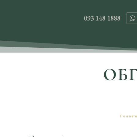
093 148 1888
ОБ
Голов