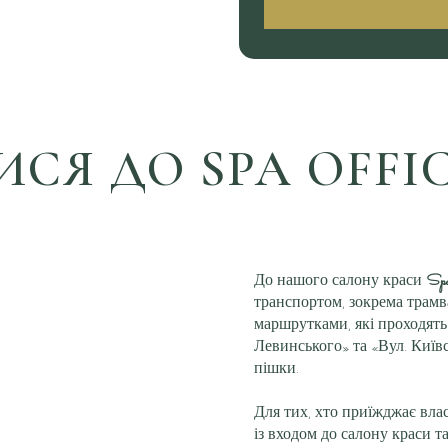
ИСЯ ДО SPA OFFIC
До нашого салону краси
Spa
транспортом, зокрема трам
маршрутками, які проходят
Левинського» та «Вул. Київс
пішки.
Для тих, хто приїжджає влас
із входом до салону краси та