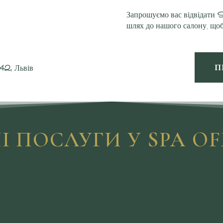
Запрошуємо вас відвідати
S
шлях до нашого салону, щоб
П
42
, Львів
І ПОСЛУГИ У SPA OF