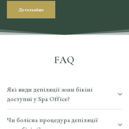
Детальніше
FAQ
Які види депіляції зони бікіні
доступні у Spa Office?
Для делікатної зони бікіні пропонується шугаринг
або воскова депіляція. Обидва методи забезпечують
Чи болісна процедура депіляції
тривалий ефект гладкості, але вибір залежить від
індивідуальних уподобань і чутливості шкіри.