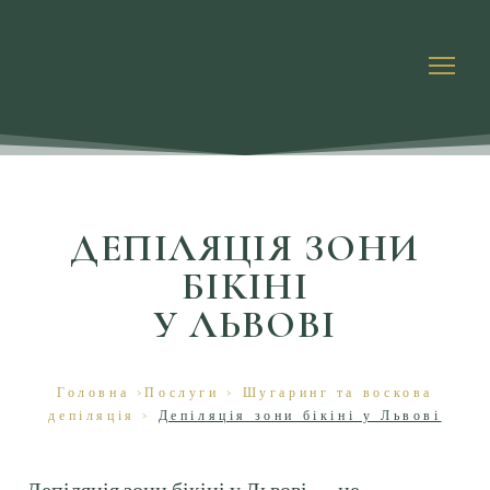
ДЕПІЛЯЦІЯ ЗОНИ
БІКІНІ
У ЛЬВОВІ
Головна
>
Послуги
>
Шугаринг та воскова
депіляція
>
Депіляція зони бікіні у Львові