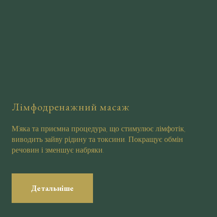
Лімфодренажний масаж
М’яка та приємна процедура, що стимулює лімфотік,
виводить зайву рідину та токсини. Покращує обмін
речовин і зменшує набряки.
Детальніше