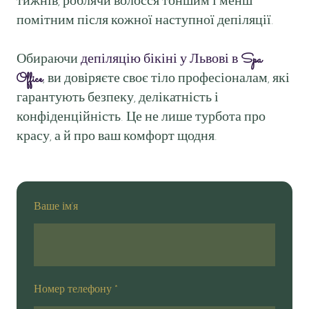
тижнів, роблячи волосся тоншим і менш
помітним після кожної наступної депіляції.
Обираючи
депіляцію бікіні у Львові в
Spa
Office
, ви довіряєте своє тіло професіоналам, які
гарантують безпеку, делікатність і
конфіденційність. Це не лише турбота про
красу, а й про ваш комфорт щодня.
Ваше ім'я
Номер телефону
*