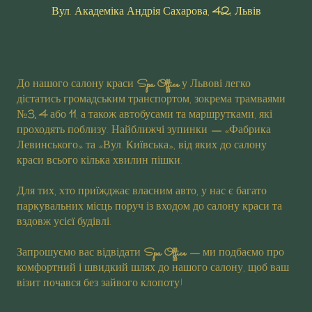
Вул. Академіка Андрія Сахарова,
42
, Львів
До нашого салону краси
Spa Office
у Львові легко
дістатись громадським транспортом, зокрема трамваями
№
3, 4
або
11
, а також автобусами та маршрутками, які
проходять поблизу. Найближчі зупинки
—
«Фабрика
Левинського» та «Вул. Київська», від яких до салону
краси всього кілька хвилин пішки.
Для тих, хто приїжджає власним авто, у нас є багато
паркувальних місць поруч із входом до салону краси та
вздовж усієї будівлі.
Запрошуємо вас відвідати
Spa Office
—
ми подбаємо про
комфортний і швидкий шлях до нашого салону, щоб ваш
візит почався без зайвого клопоту!