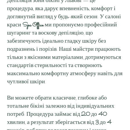
Депіляція зони бікіні у Львові — це
процедура, яка дарує впевненість, комфорт і
доглянутий вигляд у будь-який сезон. У салоні
краси
Spa Office
ми пропонуємо професійний
шугаринг та воскову депіляцію, що
забезпечують ідеально гладку шкіру без
подразнень і порізів. Наші майстри працюють
тільки з якісними матеріалами, дотримуються
стандартів стерильності та створюють
максимально комфортну атмосферу навіть для
чутливої шкіри.
Ви можете обрати класичне, глибоке або
тотальне бікіні залежно від індивідуальних
потреб. Процедура займає від
20
до
40
хвилин, а результат зберігається від
3
до
4