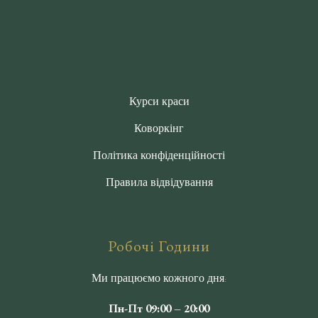
серцево-судинні проблеми. У всіх інших випадках
класичний масаж є безпечним і надзвичайно
корисним способом турботи про тіло та здоров’я.
Курси краси
Коворкінг
Політика конфіденційності
Правила відвідування
Робочі Години
Ми працюємо кожного дня:
Пн-Пт 09:00 – 20:00