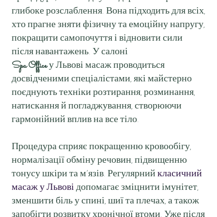
глибоке розслаблення. Вона підходить для всіх,
хто прагне зняти фізичну та емоційну напругу,
покращити самопочуття і відновити сили
після навантажень. У салоні
Spa Office
у Львові масаж проводиться
досвідченими спеціалістами, які майстерно
поєднують техніки розтирання, розминання,
натискання й погладжування, створюючи
гармонійний вплив на все тіло.
Процедура сприяє покращенню кровообігу,
нормалізації обміну речовин, підвищенню
тонусу шкіри та м’язів. Регулярний
класичний
масаж у Львові
допомагає зміцнити імунітет,
зменшити біль у спині, шиї та плечах, а також
запобігти розвитку хронічної втоми. Уже після