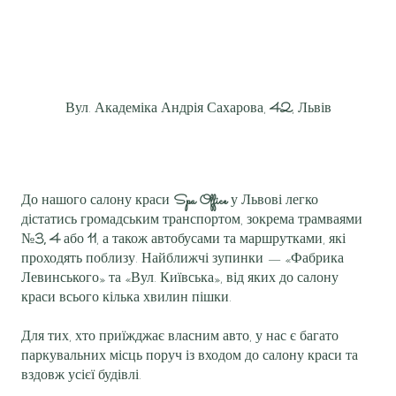
Вул. Академіка Андрія Сахарова,
42
, Львів
До нашого салону краси
Spa Office
у Львові легко
дістатись громадським транспортом, зокрема трамваями
№
3, 4
або
11
, а також автобусами та маршрутками, які
проходять поблизу. Найближчі зупинки — «Фабрика
Левинського» та «Вул. Київська», від яких до салону
краси всього кілька хвилин пішки.
Для тих, хто приїжджає власним авто, у нас є багато
паркувальних місць поруч із входом до салону краси та
вздовж усієї будівлі.