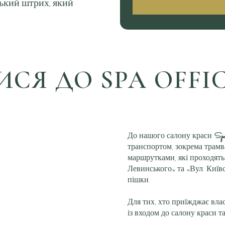
ький штрих, який
ИСЯ ДО SPA OFFIC
До нашого салону краси
Spa
транспортом, зокрема трам
маршрутками, які проходят
Левинського» та «Вул. Київс
пішки.
Для тих, хто приїжджає влас
із входом до салону краси та