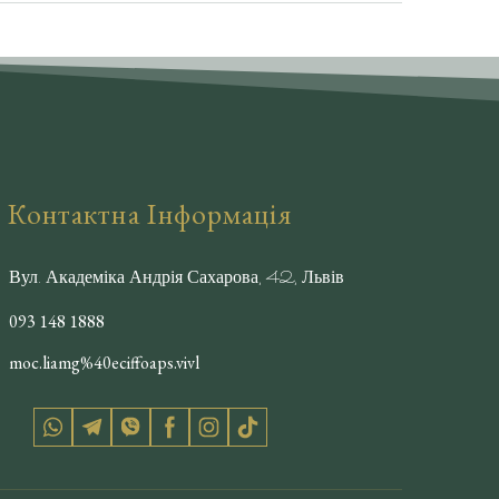
ні та виразні брови, які підкреслюють риси
Контактна Інформація
Вул. Академіка Андрія Сахарова, 42, Львів
093 148 1888
moc.liamg%40eciffoaps.vivl