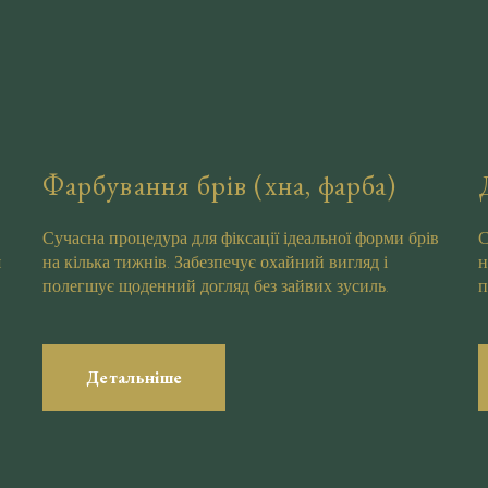
Фарбування брів (хна, фарба)
Сучасна процедура для фіксації ідеальної форми брів
С
я
на кілька тижнів. Забезпечує охайний вигляд і
н
полегшує щоденний догляд без зайвих зусиль.
п
Детальніше