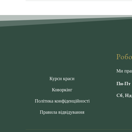
використовують безпечні техніки, які зменшуют
обличчя та надають впевненості у власному ви
Робо
Ми пра
Курси краси
Пн-Пт 0
Коворкінг
Сб, Нд 
Політика конфіденційності
Правила відвідування