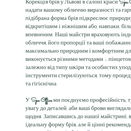
Корекція брів у Львові в салоні краси
Spa O
надати вашому обличчю виразності та гар
підібрана форма брів підкреслює природну
відкритішим і ніжнішим або, навпаки, біл
впевненим. Наші майстри враховують інди
обличчя, його пропорції та ваші побажання
максимально природним і комфортним для 
виконується різними методами – пінцетом
залежно від типу шкіри та особистих упод
інструменти стерилізуються, тому проце
та гігієнічна.
У
Spa Office
ми поєднуємо професійність, т
увагу до деталей, аби ваші брови виглядал
щодня. Записавшись до нашої майстрині, 
ідеальну форму брів, але й цінні рекомен