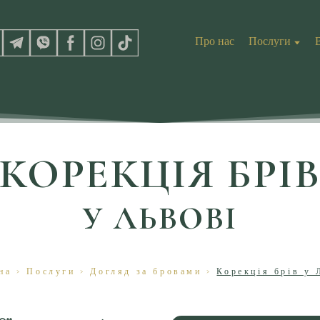
Про нас
Послуги
КОРЕКЦІЯ БРІ
У ЛЬВОВІ
на
>
Послуги
> Д
огляд за бровами
>
Корекція брів у 