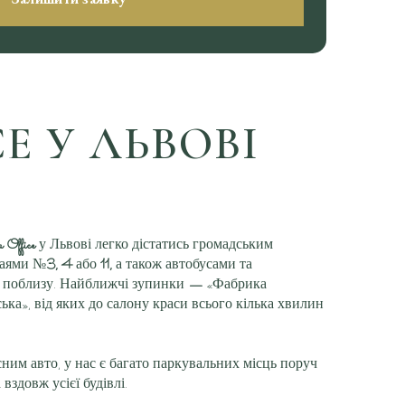
E У ЛЬВОВІ
 Office
у Львові легко дістатись громадським
ваями №
3, 4
або
11,
а також автобусами та
ь поблизу. Найближчі зупинки
—
«Фабрика
ька», від яких до салону краси всього кілька хвилин
ним авто, у нас є багато паркувальних місць поруч
 вздовж усієї будівлі.