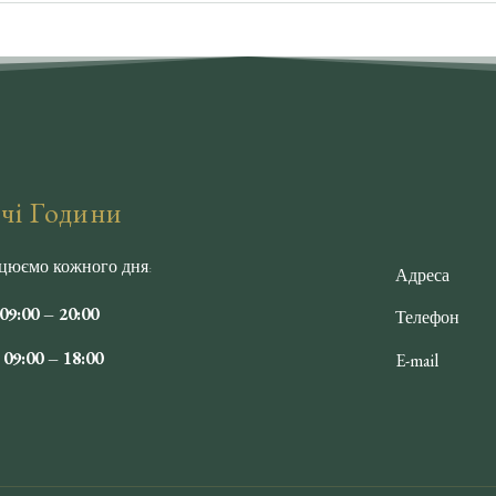
ь біль і подразнення шкіри. Результат того вартий: акурат
гляді.
чі Години
цюємо кожного дня:
Адреса
9:00 – 20:00
Телефон
09:00 – 18:00
E-mail