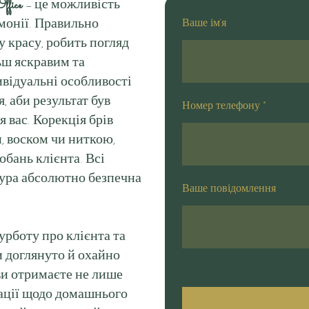
ffice
– це можливість
монії. Правильно
Ваше ім'я
 красу, робить погляд
ьш яскравим та
відуальні особливості
, аби результат був
Номер телефону
*
вас. Корекція брів
, воском чи ниткою,
обань клієнта. Всі
дура абсолютно безпечна
Ваше повідомлення
урботу про клієнта та
и доглянуто й охайно
ви отримаєте не лише
дації щодо домашнього